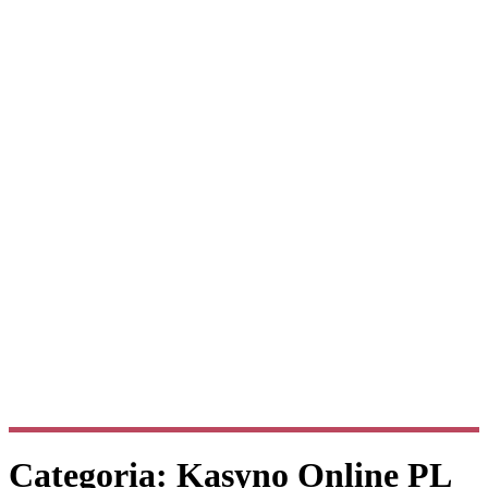
Categoria:
Kasyno Online PL