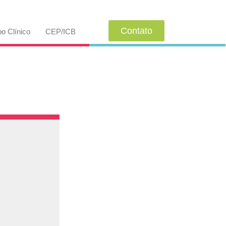
Contato
o Clínico
CEP/ICB