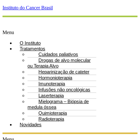
Instituto do Cancer Brasil
Menu
O Instituto
Tratamentos
Cuidados paliativos
Drogas de alvo molecular
ou Terapia Alvo
Heparinização de cateter
Hormonioterapia
Imunoterapia
Infusões não oncológicas
Laserterapia
Mielograma – Biópsia de
medula óssea
Quimioterapia
Radioterapia
Novidades
Menu